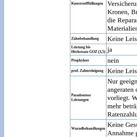
Versicheru
Kunststofffüllungen
Kronen, Br
die Repara
Materialie
Keine Lei
Zahnbehandlung
Leistung bis
ja
Höchstsatz GOZ (3,5)
nein
Prophylaxe
Keine Lei
prof. Zahnreinigung
Nur geeign
angeraten 
Paradontose
vorliegt. 
Leistungen
mehr beträg
Ratenzahl
Keine Gesu
Wurzelbehandlungen
Annahme g