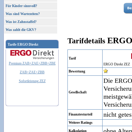
Für Kinder sinnvoll?
Was sind Wartezeiten?
Was ist Zahnstaffel?
Was zahlt die GKV?
ERGO 
Tarifdetails
Tarife ERGO Direkt
Tarif
Premium ZAB+ZAE+ZBB+ZBE
ERGO Direkt
ZEZ
Bewertung
ZAB+ZAE+ZBB
Die ERGO 
Sofortleistung ZEZ
Versicheru
Gesellschaft
meistgewäh
Versicheru
nicht getes
Finanztesturteil
Weitere Ratings
ohne Alter
Kalkulation