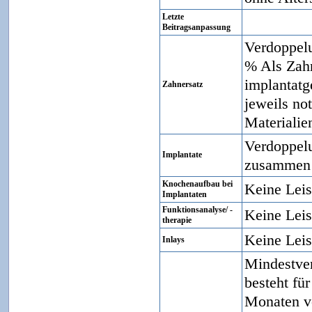
Letzte
Beitragsanpassung
Verdoppelu
% Als Zahn
implantatg
Zahnersatz
jeweils no
Materialie
Verdoppelu
Implantate
zusammen 
Knochenaufbau bei
Keine Lei
Implantaten
Funktionsanalyse/ -
Keine Lei
therapie
Keine Lei
Inlays
Mindestver
besteht fü
Monaten v